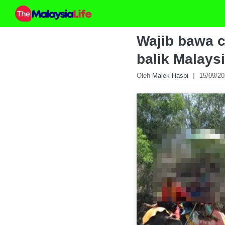
Skip
to
content
Wajib bawa c
balik Malays
Oleh
Malek Hasbi
15/09/2