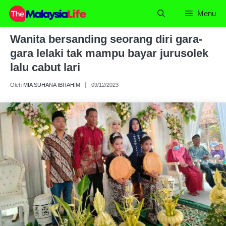
Skip
Menu
to
content
Wanita bersanding seorang diri gara-
gara lelaki tak mampu bayar jurusolek
lalu cabut lari
Oleh
MIA SUHANA IBRAHIM
09/12/2023