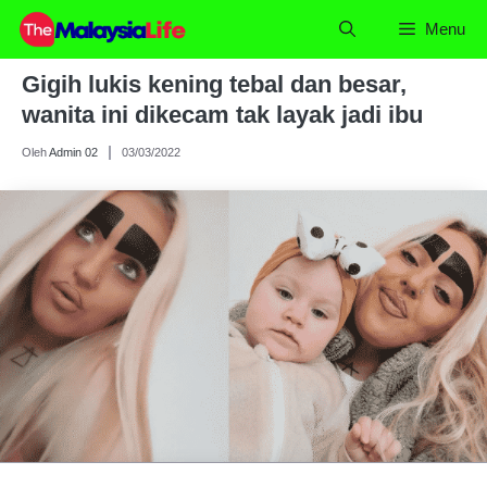
Skip
Menu
to
content
Gigih lukis kening tebal dan besar,
wanita ini dikecam tak layak jadi ibu
Oleh
Admin 02
03/03/2022