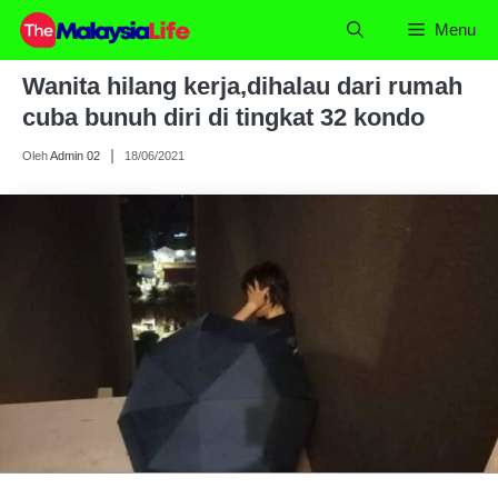
Skip
Menu
to
content
Wanita hilang kerja,dihalau dari rumah
cuba bunuh diri di tingkat 32 kondo
Oleh
Admin 02
18/06/2021