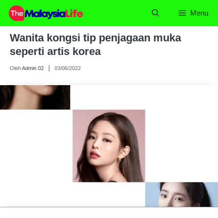
Skip
Menu
to
content
Wanita kongsi tip penjagaan muka
seperti artis korea
Oleh
Admin 02
03/06/2022