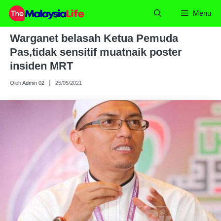
Skip
Menu
to
content
Warganet belasah Ketua Pemuda
Pas,tidak sensitif muatnaik poster
insiden MRT
Oleh
Admin 02
25/05/2021