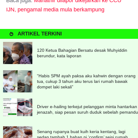
Baca juga:
Mahathir dilapor dikejarkan ke CCU
IJN, pengamal media mula berkampung
ARTIKEL TERKINI
120 Ketua Bahagian Bersatu desak Muhyiddin
berundur, kata laporan
“Habis SPM ayah paksa aku kahwin dengan orang
tua, cukup 3 tahun aku terus lari rumah bawak
dompet laki sekali”
Driver e-hailing terkejut pelanggan minta hantarkan
jenazah, siap pesan suruh duduk sebelah pemandu
Senang rupanya buat kuih keria kentang, lagi
sedap tambah 1 bahan ni ‘confirm’ seisi rumah