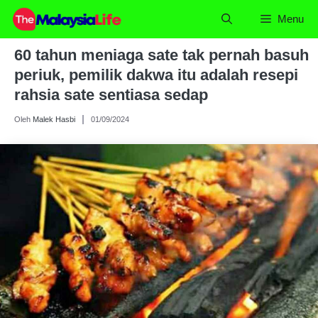
Skip
Menu
to
content
60 tahun meniaga sate tak pernah basuh
periuk, pemilik dakwa itu adalah resepi
rahsia sate sentiasa sedap
Oleh
Malek Hasbi
01/09/2024