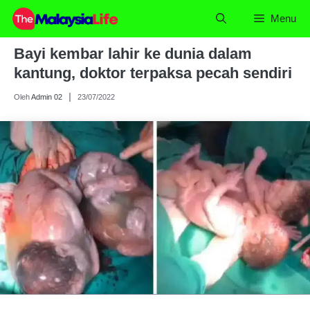
Skip
Menu
to
content
Bayi kembar lahir ke dunia dalam
kantung, doktor terpaksa pecah sendiri
Oleh
Admin 02
23/07/2022