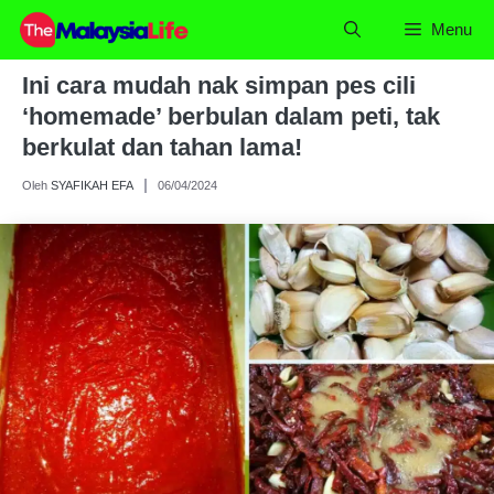
Skip
Menu
to
content
Ini cara mudah nak simpan pes cili
‘homemade’ berbulan dalam peti, tak
berkulat dan tahan lama!
Oleh
SYAFIKAH EFA
06/04/2024