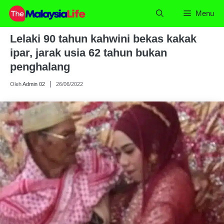
Skip
Menu
to
content
Lelaki 90 tahun kahwini bekas kakak
ipar, jarak usia 62 tahun bukan
penghalang
Oleh
Admin 02
26/06/2022