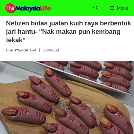
Skip
Menu
to
content
Netizen bidas jualan kuih raya berbentuk
jari hantu- “Nak makan pun kembang
tekak”
Oleh
SYAFIKAH EFA
06/04/2024