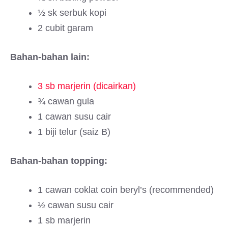
½ sk serbuk kopi
2 cubit garam
Bahan-bahan lain:
3 sb marjerin (dicairkan)
¾ cawan gula
1 cawan susu cair
1 biji telur (saiz B)
Bahan-bahan topping:
1 cawan coklat coin beryl’s (recommended)
½ cawan susu cair
1 sb marjerin