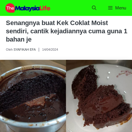
Skip
Menu
to
content
Senangnya buat Kek Coklat Moist
sendiri, cantik kejadiannya cuma guna 1
bahan je
Oleh
SYAFIKAH EFA
14/04/2024