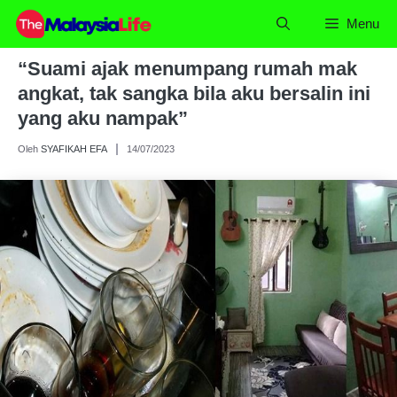
Skip
Menu
to
content
“Suami ajak menumpang rumah mak
angkat, tak sangka bila aku bersalin ini
yang aku nampak”
Oleh
SYAFIKAH EFA
14/07/2023