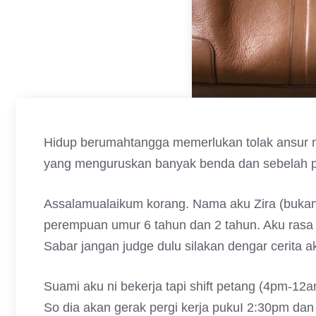
Hidup berumahtangga memerlukan tolak ansur n
yang menguruskan banyak benda dan sebelah pih
Assalamualaikum korang. Nama aku Zira (buka
perempuan umur 6 tahun dan 2 tahun. Aku rasa ak
Sabar jangan judge dulu silakan dengar cerita a
Suami aku ni bekerja tapi shift petang (4pm-12am
So dia akan gerak pergi kerja pukuI 2:30pm d