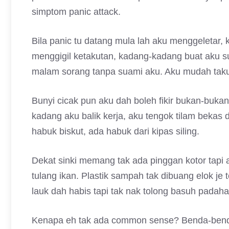
simptom panic attack.
Bila panic tu datang mula lah aku menggeletar,
menggigil ketakutan, kadang-kadang buat aku s
malam sorang tanpa suami aku. Aku mudah taku
Bunyi cicak pun aku dah boleh fikir bukan-buka
kadang aku balik kerja, aku tengok tilam beka
habuk biskut, ada habuk dari kipas siling.
Dekat sinki memang tak ada pinggan kotor tapi
tulang ikan. Plastik sampah tak dibuang elok j
lauk dah habis tapi tak nak tolong basuh padaha
Kenapa eh tak ada common sense? Benda-benda 