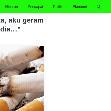
Hiburan
Pendapat
Politik
Ekonomi
ta, aku geram
 dia…”