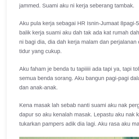
jammed. Suami aku ni kerja seberang tambak.
Aku pula kerja sebagai HR Isnin-Jumaat 8pagi-5p
balik kerja suami aku dah tak ada kat rumah da
ni bagi dia, dia dah kerja malam dan perjalanan
tidur yang cukup.
Aku faham je benda tu tapiiiii ada tapi ya, tapi
semua benda sorang. Aku bangun pagi-pagi dal
dan anak-anak.
Kena masak lah sebab nanti suami aku nak perg
dapur so aku kenalah masak. Lepastu aku nak ke
tukarkan pampers adik dia lagi. Aku rasa aku ma