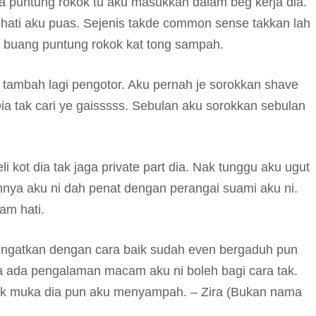
a puntung rokok tu aku masukkan dalam beg kerja dia.
i hati aku puas. Sejenis takde common sense takkan lah
uh buang puntung rokok kat tong sampah.
s tambah lagi pengotor. Aku pernah je sorokkan shave
Dia tak cari ye gaisssss. Sebulan aku sorokkan sebulan
i kot dia tak jaga private part dia. Nak tunggu aku ugut
nnya aku ni dah penat dengan perangai suami aku ni.
am hati.
 ingatkan dengan cara baik sudah even bergaduh pun
pa ada pengalaman macam aku ni boleh bagi cara tak.
ok muka dia pun aku menyampah. – Zira (Bukan nama