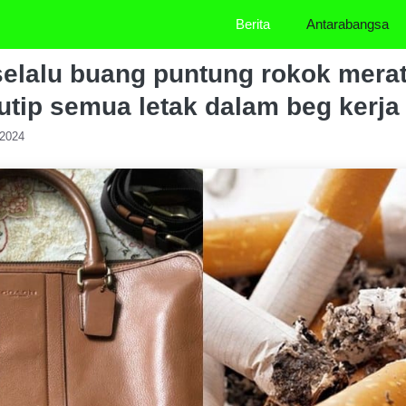
Berita
Antarabangsa
elalu buang puntung rokok mera
utip semua letak dalam beg kerja
/2024