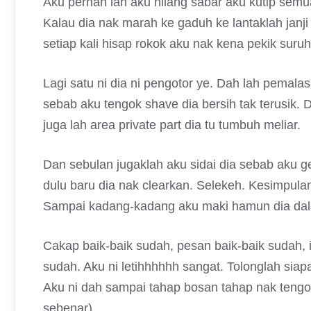
Aku pernah lah aku hilang sabar aku kutip semu
Kalau dia nak marah ke gaduh ke lantaklah janj
setiap kali hisap rokok aku nak kena pekik sur
Lagi satu ni dia ni pengotor ye. Dah lah pemala
sebab aku tengok shave dia bersih tak terusik. 
juga lah area private part dia tu tumbuh meliar.
Dan sebulan jugaklah aku sidai dia sebab aku gel
dulu baru dia nak clearkan. Selekeh. Kesimpula
Sampai kadang-kadang aku maki hamun dia dal
Cakap baik-baik sudah, pesan baik-baik sudah,
sudah. Aku ni letihhhhhh sangat. Tolonglah sia
Aku ni dah sampai tahap bosan tahap nak teng
sebenar)