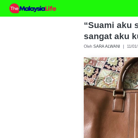
Skip
to
content
“Suami aku s
sangat aku k
Oleh
SARA ALWANI
11/01