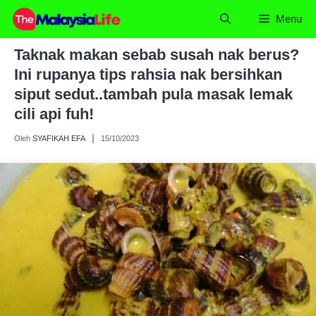
Skip
Menu
to
content
Taknak makan sebab susah nak berus?
Ini rupanya tips rahsia nak bersihkan
siput sedut..tambah pula masak lemak
cili api fuh!
Oleh
SYAFIKAH EFA
15/10/2023