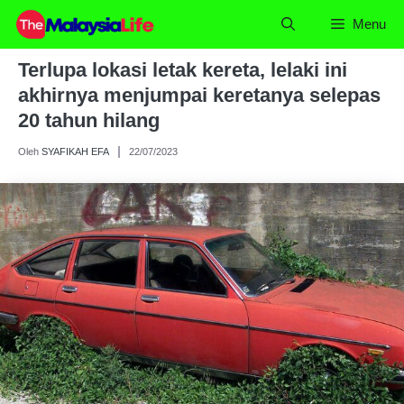
Skip
Menu
to
content
Terlupa lokasi letak kereta, lelaki ini
akhirnya menjumpai keretanya selepas
20 tahun hilang
Oleh
SYAFIKAH EFA
22/07/2023